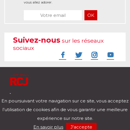
vous allez adorer.
Suivez-nous
sur les réseaux
sociaux
À l'écoute de votre vie
En poursuivant votre navigation sur ce site, vous acceptez
Télécharger notre application pour iOs et Android
l’utilisation de cookies afin de vous garantir une meilleure
expérience sur notre site.
RCJ en direct
En savoir plus
J'accepte
00:00
/
00:00