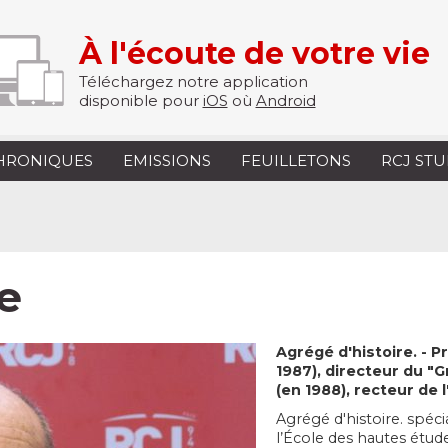
À l'écoute de votre vie
Téléchargez notre application
disponible pour
iOS
où
Android
HRONIQUES
EMISSIONS
FEUILLETONS
RCJ ST
e
Agrégé d'histoire. - P
1987), directeur du "
(en 1988), recteur de
Agrégé d'histoire. spéc
l’École des hautes étude