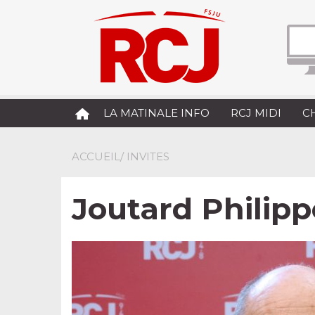
LA MATINALE INFO
RCJ MIDI
C
ACCUEIL
/ INVITES
Joutard Philipp