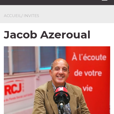
navi
ACCUEIL
/ INVITES
Jacob Azeroual