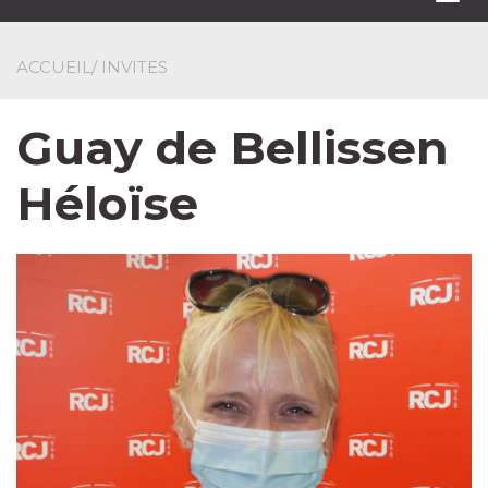
navi
ACCUEIL
/ INVITES
Guay de Bellissen
Héloïse