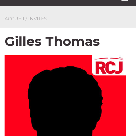
navi
ACCUEIL
/ INVITES
Gilles Thomas