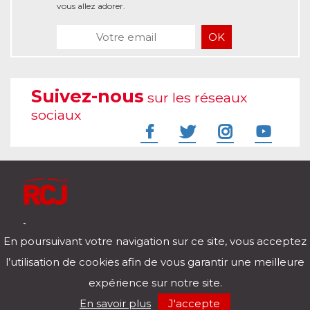
vous allez adorer.
Suivez-nous
sur les réseaux
sociaux
À l'écoute de votre vie
En poursuivant votre navigation sur ce site, vous acceptez
Télécharger notre application pour iOs et Android
l’utilisation de cookies afin de vous garantir une meilleure
expérience sur notre site.
RCJ en direct
En savoir plus
J'accepte
00:00
/
00:00