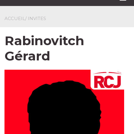
navi
ACCUEIL
/ INVITES
Rabinovitch
Gérard