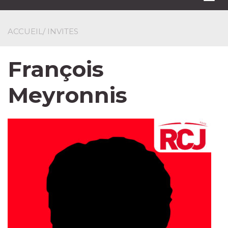
navi
ACCUEIL
/ INVITES
François
Meyronnis