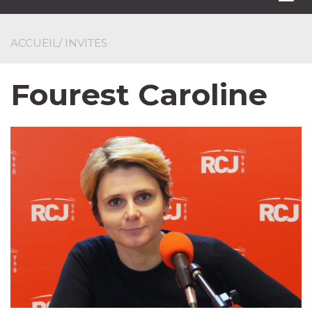
navi
ACCUEIL
/ INVITES
Fourest Caroline