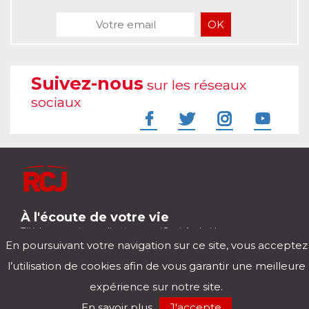
Suivez-nous
sur les réseaux
sociaux
À l'écoute de votre vie
Télécharger notre application pour iOs et Android
En poursuivant votre navigation sur ce site, vous acceptez
l’utilisation de cookies afin de vous garantir une meilleure
expérience sur notre site.
RCJ en direct
Mentions légales
Politique de confidentialité
Nos podcasts
En savoir plus
J'accepte