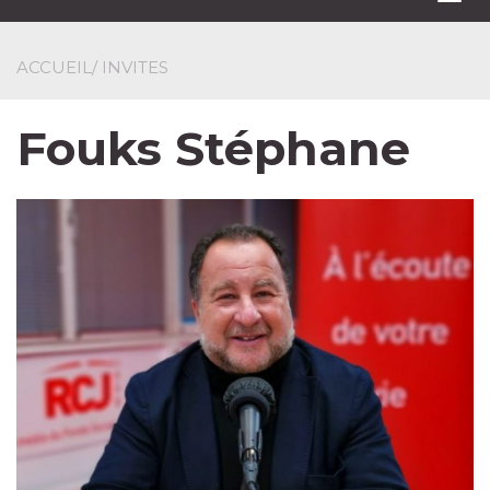
navi
ACCUEIL
/ INVITES
Fouks Stéphane