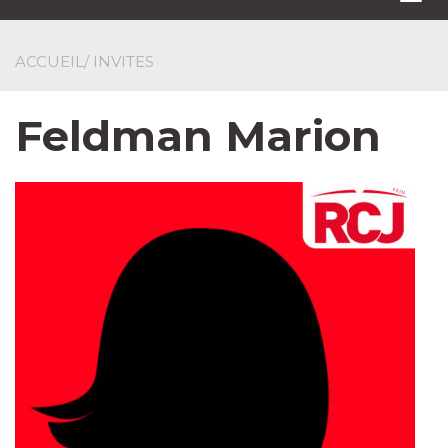
navi
ACCUEIL
/ INVITES
Feldman Marion