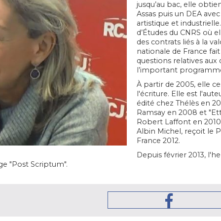
jusqu’au bac, elle obtien
Assas puis un DEA avec m
artistique et industriell
d’Études du CNRS où ell
des contrats liés à la va
nationale de France fait
questions relatives aux
l’important programme 
À partir de 2005, elle c
l'écriture. Elle est l'a
édité chez Thélès en 2
Ramsay en 2008 et "Etty
Robert Laffont en 2010
Albin Michel, reçoit le 
France 2012.
Depuis février 2013, l'h
age "Post Scriptum".