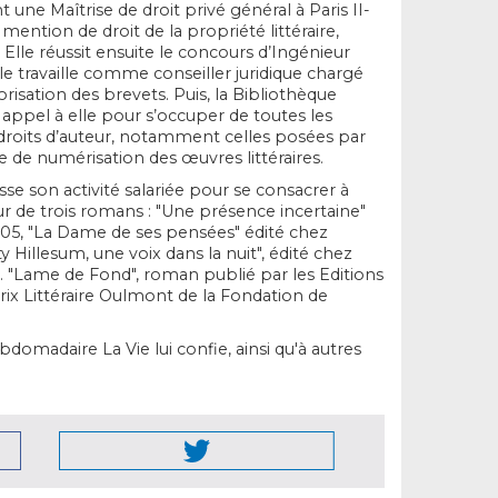
t une Maîtrise de droit privé général à Paris II-
ention de droit de la propriété littéraire,
e. Elle réussit ensuite le concours d’Ingénieur
e travaille comme conseiller juridique chargé
lorisation des brevets. Puis, la Bibliothèque
 appel à elle pour s’occuper de toutes les
 droits d’auteur, notamment celles posées par
de numérisation des œuvres littéraires.
esse son activité salariée pour se consacrer à
uteur de trois romans : "Une présence incertaine"
005, "La Dame de ses pensées" édité chez
 Hillesum, une voix dans la nuit", édité chez
. "Lame de Fond", roman publié par les Editions
Prix Littéraire Oulmont de la Fondation de
ebdomadaire La Vie lui confie, ainsi qu'à autres