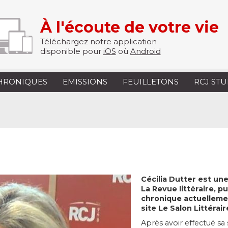
À l'écoute de votre vie
Téléchargez notre application
disponible pour
iOS
où
Android
HRONIQUES
EMISSIONS
FEUILLETONS
RCJ ST
Cécilia Dutter est une
La Revue littéraire, p
chronique actuellement
site Le Salon Littérair
Après avoir effectué sa 