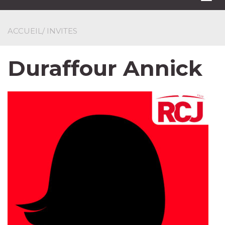
navi
ACCUEIL
/ INVITES
Duraffour Annick