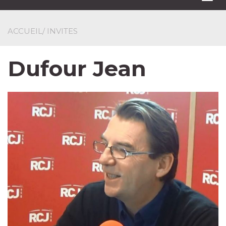
navi
ACCUEIL
/ INVITES
Dufour Jean