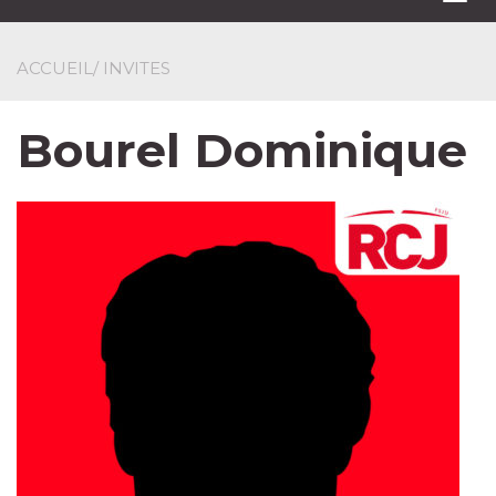
navi
ACCUEIL
/ INVITES
Bourel Dominique