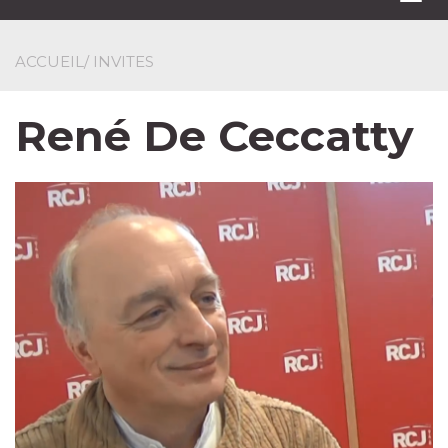
navi
ACCUEIL
/ INVITES
René De Ceccatty