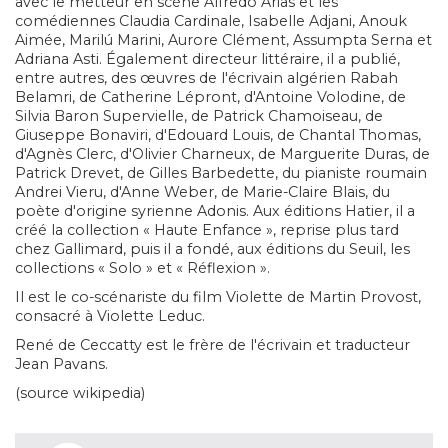
avec le metteur en scène Alfredo Arias et les
comédiennes Claudia Cardinale, Isabelle Adjani, Anouk
Aimée, Marilú Marini, Aurore Clément, Assumpta Serna et
Adriana Asti. Également directeur littéraire, il a publié,
entre autres, des œuvres de l'écrivain algérien Rabah
Belamri, de Catherine Lépront, d'Antoine Volodine, de
Silvia Baron Supervielle, de Patrick Chamoiseau, de
Giuseppe Bonaviri, d'Edouard Louis, de Chantal Thomas,
d'Agnès Clerc, d'Olivier Charneux, de Marguerite Duras, de
Patrick Drevet, de Gilles Barbedette, du pianiste roumain
Andrei Vieru, d'Anne Weber, de Marie-Claire Blais, du
poète d'origine syrienne Adonis. Aux éditions Hatier, il a
créé la collection « Haute Enfance », reprise plus tard
chez Gallimard, puis il a fondé, aux éditions du Seuil, les
collections « Solo » et « Réflexion ».
Il est le co-scénariste du film Violette de Martin Provost,
consacré à Violette Leduc.
René de Ceccatty est le frère de l'écrivain et traducteur
Jean Pavans.
(source wikipedia)