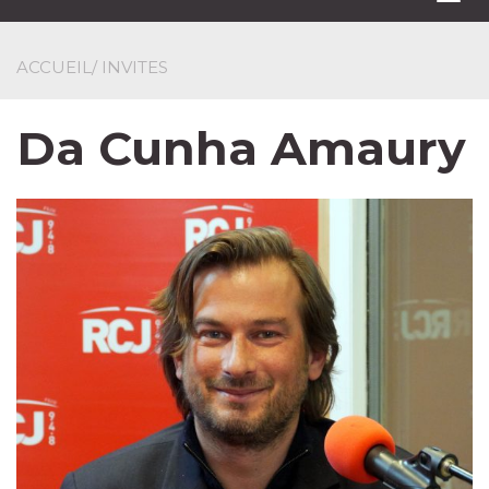
navi
ACCUEIL
/ INVITES
Da Cunha Amaury