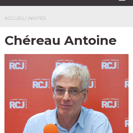
navi
ACCUEIL
/ INVITES
Chéreau Antoine