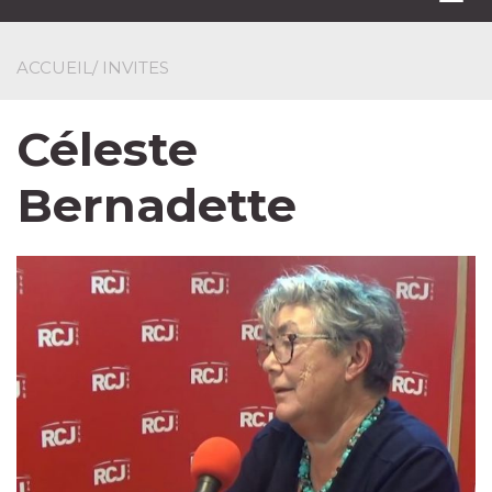
navi
ACCUEIL
/ INVITES
Céleste
Bernadette