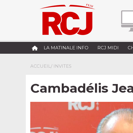
LA MATINALE INFO
RCJ MIDI
C
ACCUEIL
/ INVITES
Cambadélis Je