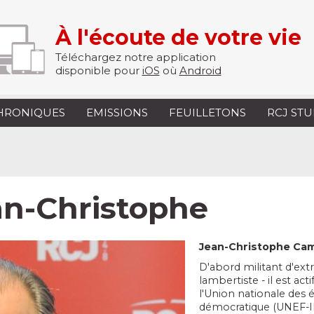
À l'écoute de votre vie
Téléchargez notre application
disponible pour
iOS
où
Android
HRONIQUES
EMISSIONS
FEUILLETONS
RCJ ST
an-Christophe
Jean-Christophe Cam
D'abord militant d'extr
lambertiste - il est act
l'Union nationale des 
démocratique (UNEF-ID)