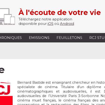
À l'écoute de votre vie
Téléchargez notre application
disponible pour
iOS
où
Android
HRONIQUES
EMISSIONS
FEUILLETONS
RCJ ST
e
Bernard Bastide est enseignant chercheur en histoir
spécialiste de cinéma. Titulaire d'un diplôme
cinématographiques et audiovisuelles, il es
audiovisuelles de l’Université Paris 3-Sorbonne N
cinéma muet français, le cinéma français des ann
conservation et la restauration des films, le ci