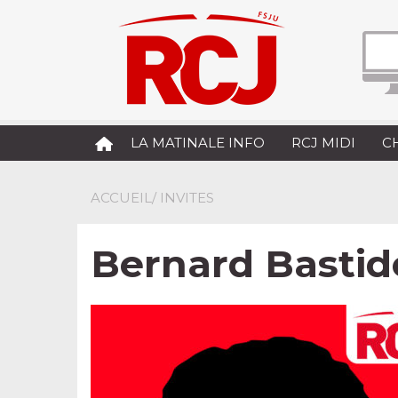
LA MATINALE INFO
RCJ MIDI
C
ACCUEIL
/ INVITES
Bernard Bastid