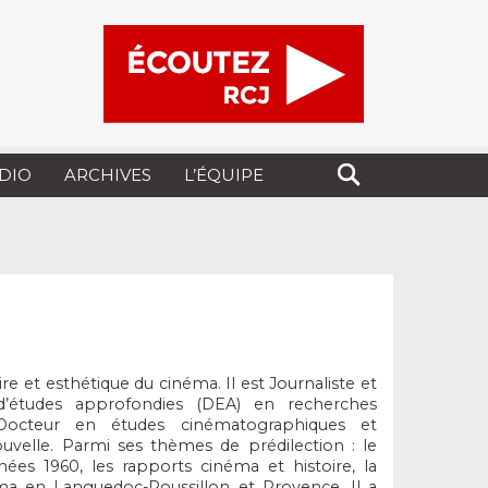
UDIO
ARCHIVES
L’ÉQUIPE
e et esthétique du cinéma. Il est Journaliste et
 d’études approfondies (DEA) en recherches
t Docteur en études cinématographiques et
ouvelle. Parmi ses thèmes de prédilection : le
ées 1960, les rapports cinéma et histoire, la
néma en Languedoc-Roussillon et Provence. Il a