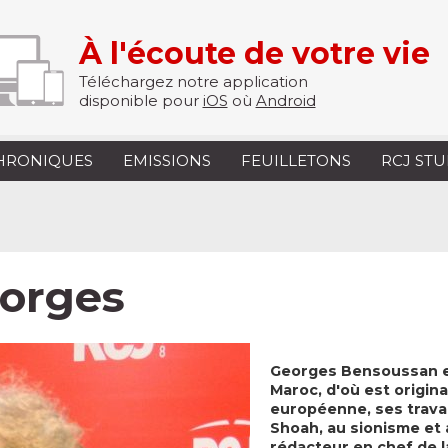
À l'écoute de votre vie
Téléchargez notre application
disponible pour
iOS
où
Android
HRONIQUES
EMISSIONS
FEUILLETONS
RCJ ST
orges
Georges Bensoussan es
Maroc, d'où est originai
européenne, ses travau
Shoah, au sionisme et 
rédacteur en chef de l