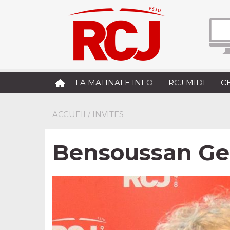
LA MATINALE INFO
RCJ MIDI
C
ACCUEIL
/ INVITES
Bensoussan Ge