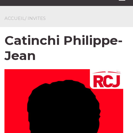
navi
ACCUEIL
/ INVITES
Catinchi Philippe-
Jean