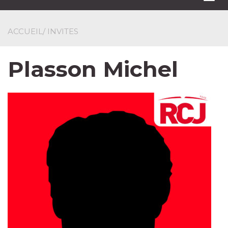
navi
ACCUEIL
/ INVITES
Plasson Michel