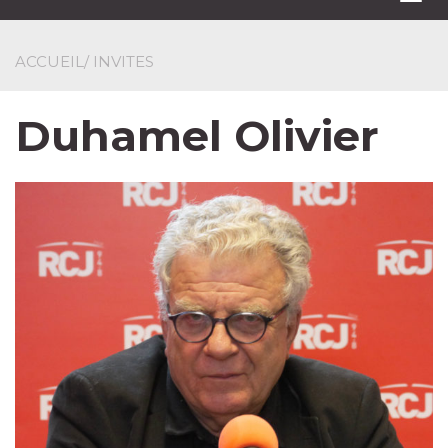
navi
ACCUEIL
/ INVITES
Duhamel Olivier