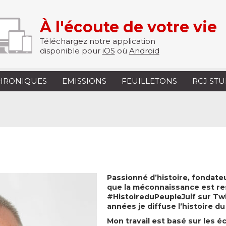
À l'écoute de votre vie
Téléchargez notre application
disponible pour
iOS
où
Android
HRONIQUES
EMISSIONS
FEUILLETONS
RCJ ST
Passionné d’histoire, fondateu
que la méconnaissance est resp
#HistoireduPeupleJuif sur Tw
années je diffuse l’histoire du
Mon travail est basé sur les é