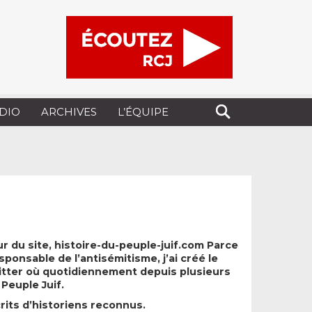
UDIO
ARCHIVES
L’ÉQUIPE
r du site, histoire-du-peuple-juif.com Parce
onsable de l’antisémitisme, j’ai créé le
itter où quotidiennement depuis plusieurs
 Peuple Juif.
crits d’historiens reconnus.