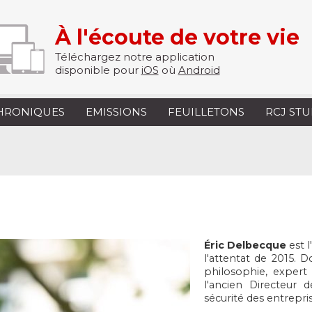
À l'écoute de votre vie
Téléchargez notre application
disponible pour
iOS
où
Android
HRONIQUES
EMISSIONS
FEUILLETONS
RCJ ST
Éric Delbecque
est l
l'attentat de 2015. D
philosophie, expert e
l'ancien Directeur d
sécurité des entrepris