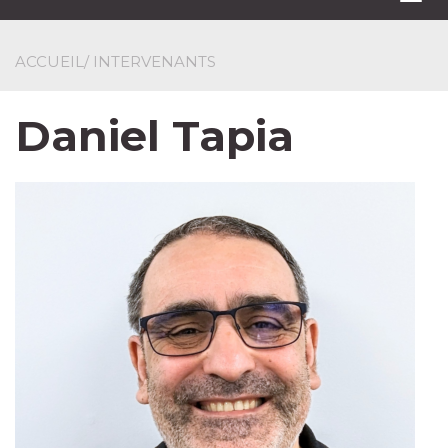
navi
ACCUEIL
/ INTERVENANTS
Daniel Tapia