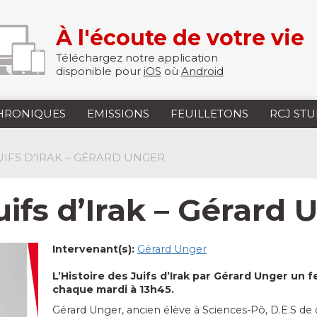
À l'écoute de votre vie
Téléchargez notre application
disponible pour
iOS
où
Android
HRONIQUES
EMISSIONS
FEUILLETONS
RCJ ST
JUIFS D’IRAK – GÉRARD UNGER
uifs d’Irak – Gérard 
Intervenant(s):
Gérard Unger
L’Histoire des Juifs d’Irak par Gérard Unger un f
chaque mardi à 13h45.
Gérard Unger, ancien élève à Sciences-Pô, D.E.S de d