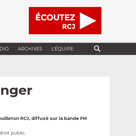
UDIO
ARCHIVES
L’ÉQUIPE
Unger
euilleton RCJ, diffusé sur la bande FM
roit public,