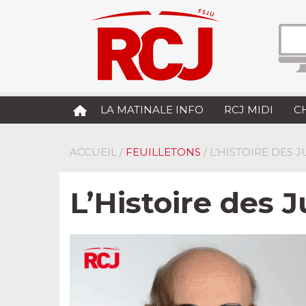
LA MATINALE INFO
RCJ MIDI
C
ACCUEIL
/
FEUILLETONS
/ L’HISTOIRE DES 
L’Histoire des J