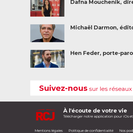
Dafna Mouchenik, dire
Michaël Darmon, éditor
Hen Feder, porte-paro
Suivez-nous
sur les réseaux
À l'écoute de votre vie
Télécharger notre application pour iOs e
Mentions légales
Politique de confidentialité
Nos pod