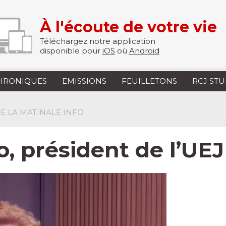
À l'écoute de votre vie
Téléchargez notre application
disponible pour
iOS
où
Android
HRONIQUES
EMISSIONS
FEUILLETONS
RCJ ST
 DE LA MATINALE INFO
, président de l’UE