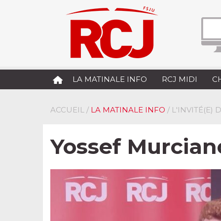
LA MATINALE INFO
RCJ MIDI
C
ACCUEIL
/
LA MATINALE INFO
/ L'INVITÉ(E)
Yossef Murciano