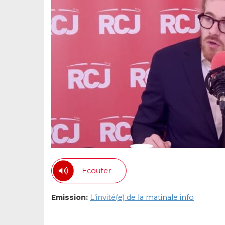
Ecouter
Emission:
L'invité(e) de la matinale info