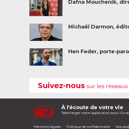
Dafna Mouchenik, dire
Michaël Darmon, éditor
Hen Feder, porte-paro
Suivez-nous
sur les réseaux
À l'écoute de votre vie
Télécharger notre application pour iOs e
Mentions légales
Politique de confidentialité
Nos pod