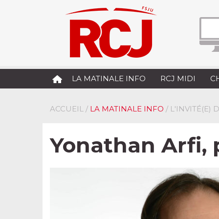
LA MATINALE INFO
RCJ MIDI
C
ACCUEIL
/
LA MATINALE INFO
/ L'INVITÉ(E)
Yonathan Arfi, 