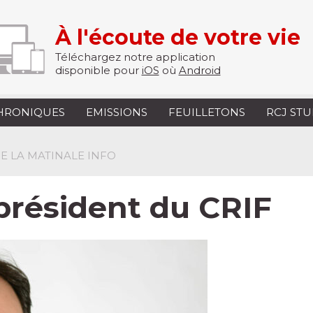
À l'écoute de votre vie
Téléchargez notre application
disponible pour
iOS
où
Android
HRONIQUES
EMISSIONS
FEUILLETONS
RCJ ST
 DE LA MATINALE INFO
président du CRIF