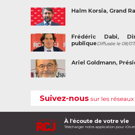
Haïm Korsia, Grand R
Frédéric Dabi, Dir
publique
Diffusée le 08/07
Ariel Goldmann, Prési
Suivez-nous
sur les réseaux
À l'écoute de votre vie
Télécharger notre application pour iOs e