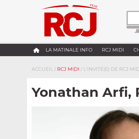
LA MATINALE INFO
RCJ MIDI
C
ACCUEIL
/
RCJ MIDI
/ L'INVITÉ(E) DE RCJ MID
Yonathan Arfi, 