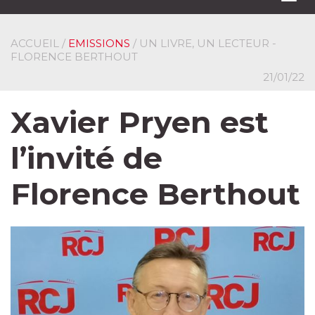
navi
ACCUEIL
/
EMISSIONS
/ UN LIVRE, UN LECTEUR -
FLORENCE BERTHOUT
21/01/22
Xavier Pryen est
l’invité de
Florence Berthout