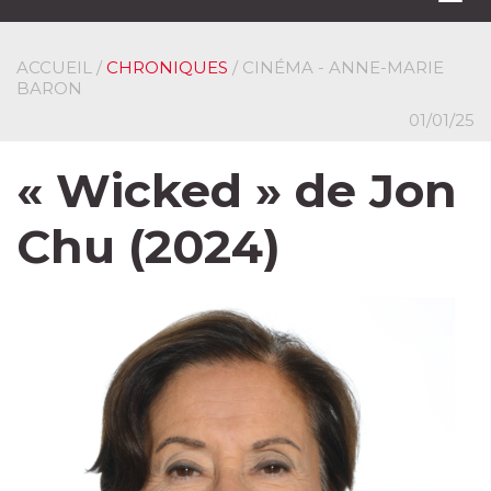
navi
ACCUEIL
/
CHRONIQUES
/ CINÉMA - ANNE-MARIE
BARON
01/01/25
« Wicked » de Jon
Chu (2024)