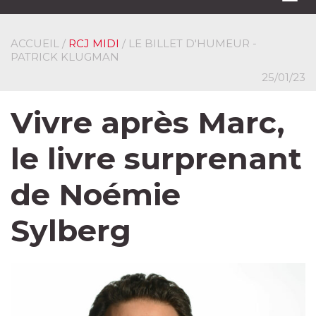
navi
ACCUEIL
/
RCJ MIDI
/ LE BILLET D'HUMEUR -
PATRICK KLUGMAN
25/01/23
Vivre après Marc,
le livre surprenant
de Noémie
Sylberg