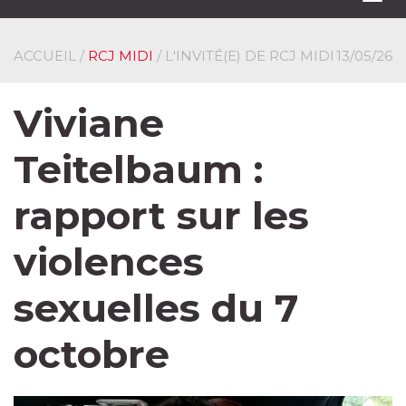
navi
ACCUEIL
/
RCJ MIDI
/ L'INVITÉ(E) DE RCJ MIDI
13/05/26
Viviane
Teitelbaum :
rapport sur les
violences
sexuelles du 7
octobre