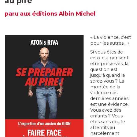
au pire"
paru
aux éditions Albin Michel
« La violence, c'est
pour les autres... »
Si vous êtes de
ceux qui pensent
être préservés, la
question est :
jusqu'à quand le
serez-vous ? La
montée de la
violence ces
dernières années
est une évidence.
Vous avez des
enfants ? Vous
êtes sans doute
attentifs au
harcèlement