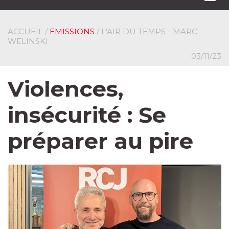
navi
ACCUEIL
/
EMISSIONS
/ L'AIR DU TEMPS - MARC
WELINSKI
03/11/23
Violences,
insécurité : Se
préparer au pire