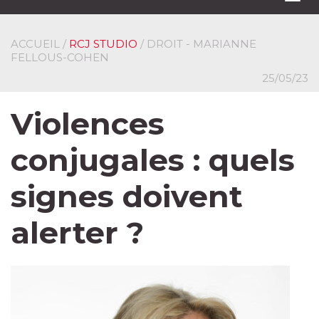
navi
ACCUEIL
/
RCJ STUDIO
/ DROIT - MARIANNE
FELLOUS-COHEN
25/05/23
Violences
conjugales : quels
signes doivent
alerter ?