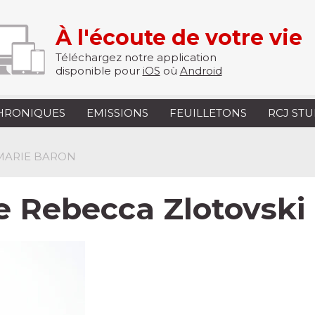
À l'écoute de votre vie
Téléchargez notre application
disponible pour
iOS
où
Android
HRONIQUES
EMISSIONS
FEUILLETONS
RCJ ST
-MARIE BARON
de Rebecca Zlotovski