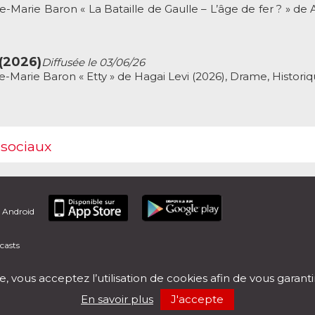
Marie Baron « La Bataille de Gaulle – L’âge de fer ? » de 
 (2026)
Diffusée le 03/06/26
Marie Baron « Etty » de Hagai Levi (2026), Drame, Histori
 sociaux
t Android
casts
e, vous acceptez l’utilisation de cookies afin de vous garant
En savoir plus
J'accepte