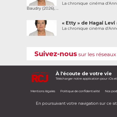
La chronique cinéma d’Anne-
Baudry (2026), ...
« Etty » de Hagai Levi
La chronique cinéma d’Anne-
Suivez-nous
sur les réseaux
À l'écoute de votre vie
Télécharger notre application pour iOs e
Mentions légales
Politique de confidentialité
Nos pod
En poursuivant votre navigation sur ce sit
RCJ en direct
00:00
/
00:00