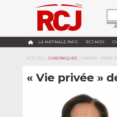
LA MATINALE INFO
RCJ MIDI
C
ACCUEIL
/
CHRONIQUES
/ CINÉMA - ANNE
« Vie privée » 