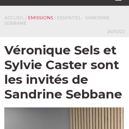
navi
ACCUEIL
/
EMISSIONS
/ ESSENTIEL - SANDRINE
SEBBANE
26/10/22
Véronique Sels et
Sylvie Caster sont
les invités de
Sandrine Sebbane