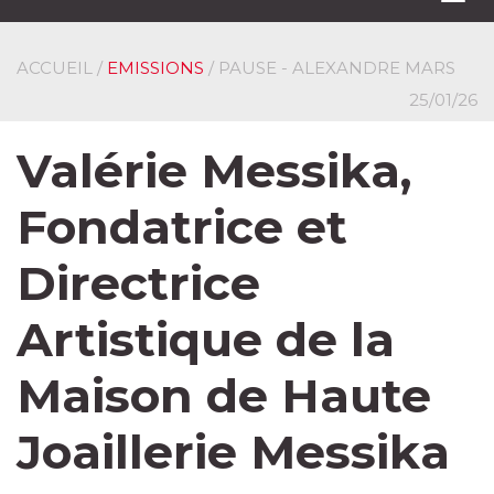
navi
ACCUEIL
/
EMISSIONS
/ PAUSE - ALEXANDRE MARS
25/01/26
Valérie Messika,
Fondatrice et
Directrice
Artistique de la
Maison de Haute
Joaillerie Messika