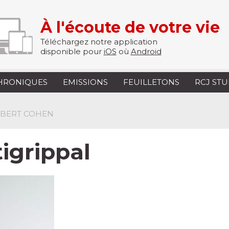
À l'écoute de votre vie
Téléchargez notre application
disponible pour
iOS
où
Android
HRONIQUES
EMISSIONS
FEUILLETONS
RCJ ST
OBERT COHEN
igrippal