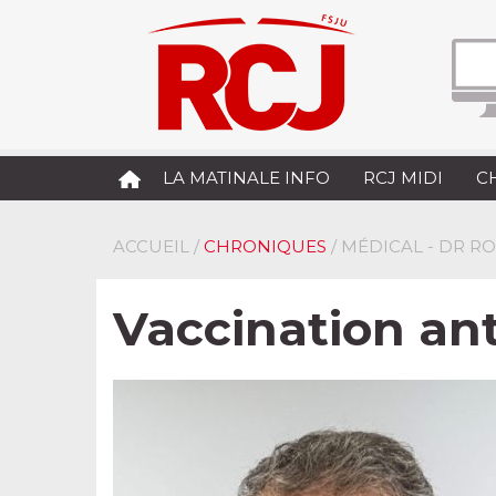
LA MATINALE INFO
RCJ MIDI
C
ACCUEIL
/
CHRONIQUES
/ MÉDICAL - DR R
Vaccination ant