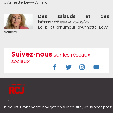
d’Annette Levy-Willard
Des salauds et des
héros
Diffusée le 28/05/26
Le billet d’humeur d’Annette Levy-
Willard
Suivez-nous
sur les réseaux
sociaux
À l'écoute de votre vie
En poursuivant votre navigation sur ce site, vous acceptez
Télécharger notre application pour iOs et Android