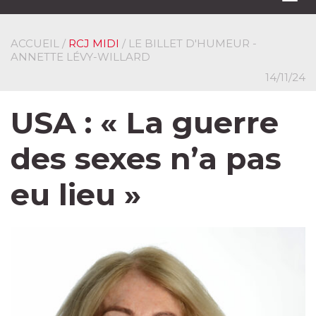
navi
ACCUEIL
/
RCJ MIDI
/ LE BILLET D'HUMEUR -
ANNETTE LÉVY-WILLARD
14/11/24
USA : « La guerre
des sexes n’a pas
eu lieu »