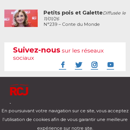
Petits pois et Galette
Diffusée le
11/01/26
N°239 – Conte du Monde
Suivez-nous
sur les réseaux
sociaux
À l'écoute de votre vie
En poursuivant votre navigation sur ce site, vous acceptez
Télécharger notre application pour iOs et Android
l’utilisation de cookies afin de vous garantir une meilleure
expérience sur notre site.