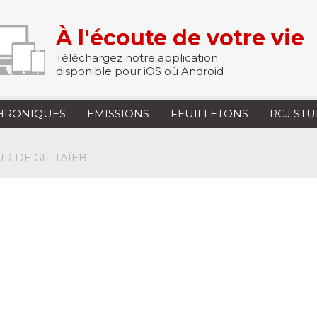
À l'écoute de votre vie
Téléchargez notre application
disponible pour
iOS
où
Android
HRONIQUES
EMISSIONS
FEUILLETONS
RCJ ST
R DE GIL TAÏEB