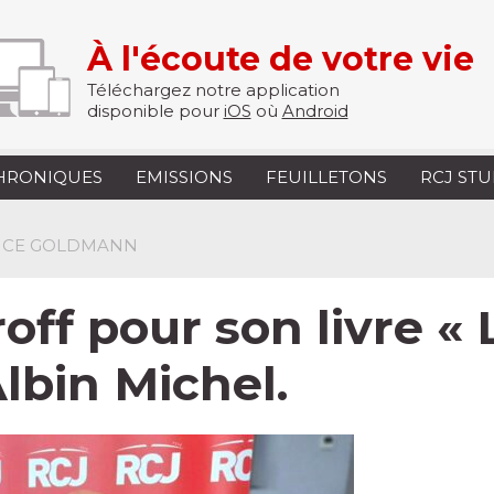
À l'écoute de votre vie
Téléchargez notre application
disponible pour
iOS
où
Android
HRONIQUES
EMISSIONS
FEUILLETONS
RCJ ST
ENCE GOLDMANN
f pour son livre « 
Albin Michel.