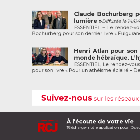
Claude Bochurberg po
lumière »
Diffusée le 14/0
ESSENTIEL – Le rendez-vou
Bochurberg pour son dernier livre « Fulguranc
Henri Atlan pour son 
monde hébraïque. L’hy
ESSENTIEL, Le rendez-vous 
pour son livre « Pour un athéisme éclairé – Des
Suivez-nous
sur les réseaux
À l'écoute de votre vie
Télécharger notre application pour iOs e