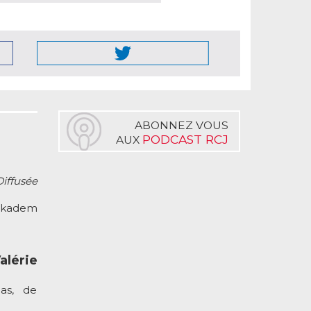
ABONNEZ VOUS
PODCAST RCJ
AUX
Diffusée
 Akadem
lérie
as, de