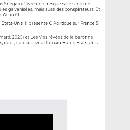
s Snégaroff livre une fresque saisissante de
ules galvanisées, mais aussi des conspirateurs. Et
'à un fil.
s Etats-Unis
. Il présente
C Politique
sur France 5
imard, 2020) et
Les Vies rêvées de la baronne
s, dont, co-écrit avec Romain Huret,
Etats-Unis,