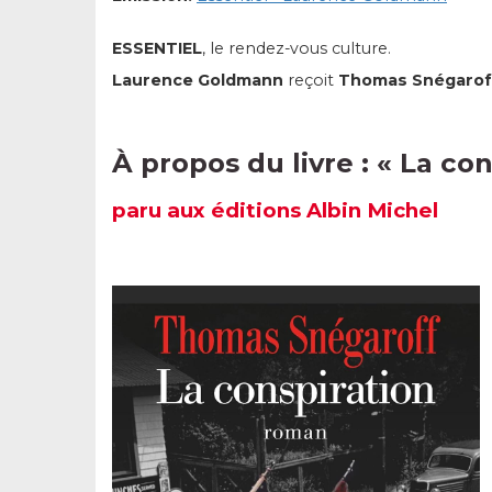
ESSENTIEL
, le rendez-vous culture.
Laurence Goldmann
reçoit
Thomas Snégarof
À propos du livre :
«
La con
paru
aux éditions Albin Michel