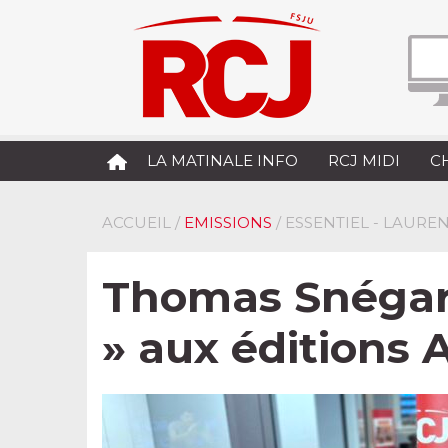
LA MATINALE INFO
RCJ MIDI
C
ACCUEIL
/
EMISSIONS
/ ESSENTIEL - LAUR
Thomas Snégarof
» aux éditions 