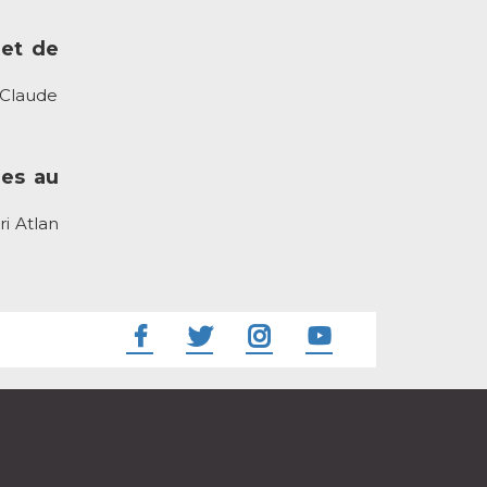
 et de
 Claude
res au
i Atlan