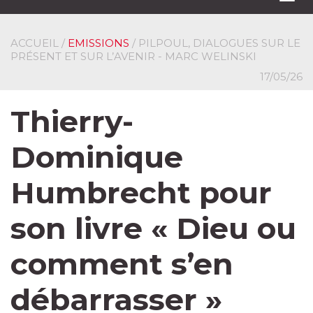
navi
ACCUEIL
/
EMISSIONS
/ PILPOUL, DIALOGUES SUR LE
PRÉSENT ET SUR L’AVENIR - MARC WELINSKI
17/05/26
Thierry-
Dominique
Humbrecht pour
son livre « Dieu ou
comment s’en
débarrasser »