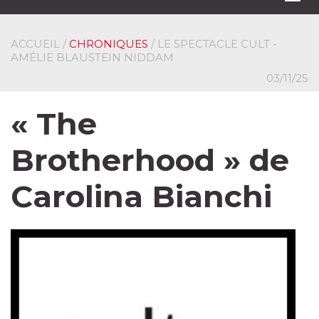
navi
ACCUEIL
/
CHRONIQUES
/ LE SPECTACLE CULT -
AMÉLIE BLAUSTEIN NIDDAM
03/11/25
« The
Brotherhood » de
Carolina Bianchi