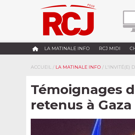
LA MATINALE INFO
RCJ MIDI
C
ACCUEIL
/
LA MATINALE INFO
/ L'INVITÉ(E)
Témoignages de 
retenus à Gaza