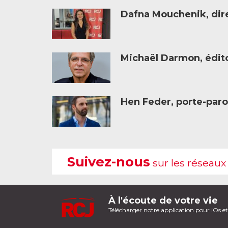
Dafna Mouchenik, dire
Michaël Darmon, éditor
Hen Feder, porte-paro
Suivez-nous
sur les réseaux
À l'écoute de votre vie
Télécharger notre application pour iOs e