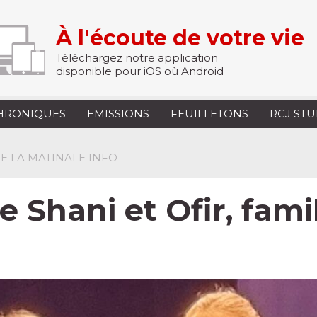
À l'écoute de votre vie
Téléchargez notre application
disponible pour
iOS
où
Android
HRONIQUES
EMISSIONS
FEUILLETONS
RCJ ST
 DE LA MATINALE INFO
Shani et Ofir, famil