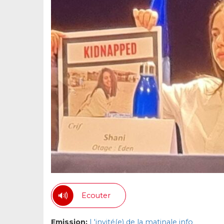
Ecouter
Emission:
L'invité(e) de la matinale info