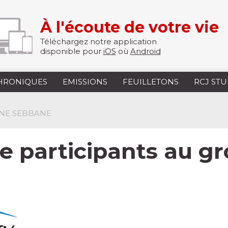
À l'écoute de votre vie
Téléchargez notre application
disponible pour
iOS
où
Android
HRONIQUES
EMISSIONS
FEUILLETONS
RCJ ST
INE SEBBANE
 participants au g