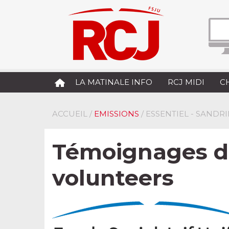
LA MATINALE INFO
RCJ MIDI
C
ACCUEIL
/
EMISSIONS
/ ESSENTIEL - SANDR
Témoignages de
volunteers