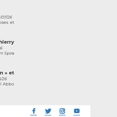
2/07/26
oses et
ierry
26
m Spira
n » et
6/26
el Abbo