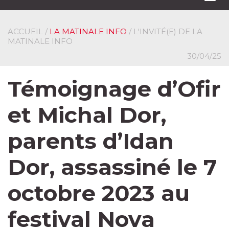
navi
ACCUEIL
/
LA MATINALE INFO
/ L'INVITÉ(E) DE LA
MATINALE INFO
30/04/25
Témoignage d’Ofir
et Michal Dor,
parents d’Idan
Dor, assassiné le 7
octobre 2023 au
festival Nova